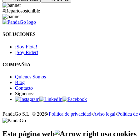
#Repartosostenible
SOLUCIONES
¡Soy Flota!
¡Soy Rider!
COMPAÑÍA
Quienes Somos
Blog
Contacto
Síguenos:
PandaGo S.L. © 2026
•
Política de privacidad
•
Aviso legal
•
Política de
Esta página web
usa cookies